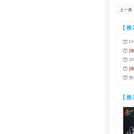
上一条
【推
[
[
色
【推