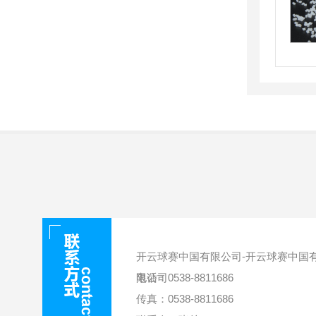
开云球赛中国有限公司-开云球赛中国
限公司
电话：0538-8811686
传真：0538-8811686