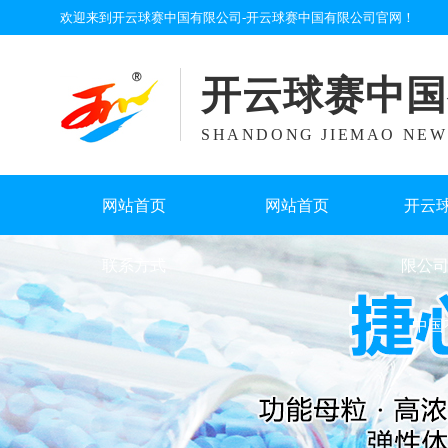
欢迎来到开云球赛中国有限公司-开云球赛中国有限公司官网！
开云球赛中国
SHANDONG JIEMAO NEW 
网站首页
网站首页
开云
联系方式
限公司
中国