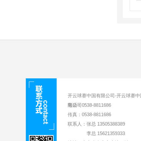
开云球赛中国有限公司-开云球赛中
限公司
电话：0538-8811686
传真：0538-8811686
联系人：张总 13505388389
李总 15621359333