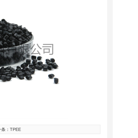
一条：
TPEE