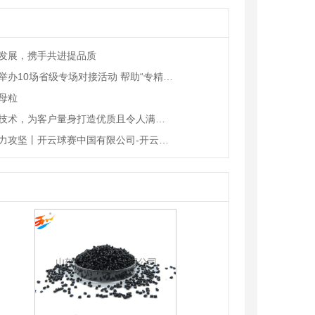
发展，携手共进提品质
山东今年将举办10场省级专场对接活动 帮助“专精特新”
母粒
先进的配色技术，为客户量身打造优质且令人满意的色母粒
民营经济助力攻坚丨开云球赛中国有限公司-开云球赛中国有限公司：破题生物降