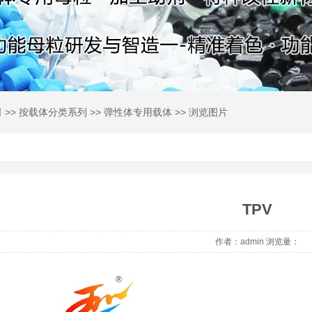
司
>>
按载体分类系列
>>
弹性体专用载体
>> 浏览图片
TPV
作者：admin 浏览量：