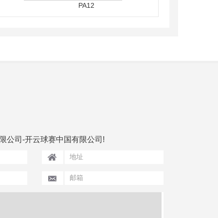
PA12
限公司-开云球赛中国有限公司!