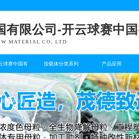
国有限公司-开云球赛中
W MATERIAL CO. LTD
云球赛中国有
按载体分类系列
产品应用
公司-开云球赛
中国有限公司