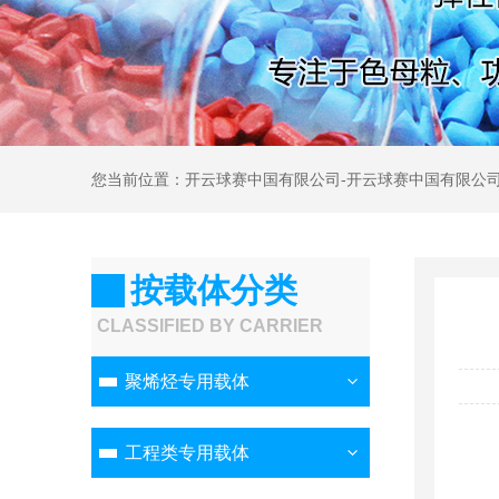
您当前位置：
开云球赛中国有限公司-开云球赛中国有限公
按载体分类
CLASSIFIED BY CARRIER
聚烯烃专用载体
工程类专用载体