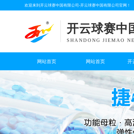
欢迎来到开云球赛中国有限公司-开云球赛中国有限公司官网！
开云球赛中
SHANDONG JIEMAO NE
网站首页
网站首页
开
联系方式
限