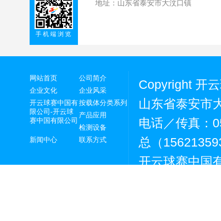
地址：山东省泰安市大汶口镇
手机端浏览
网站首页
公司简介
Copyrigh
企业文化
企业风采
山东省泰安市
开云球赛中国有
按载体分类系列
限公司-开云球
产品应用
电话／传真：053
赛中国有限公司
检测设备
总（15621359
新闻中心
联系方式
开云球赛中国有
高浓度色母粒 
弹性体专用母粒 
鲁ICP备20200