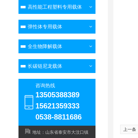
高性能工程塑料专用载体
弹性体专用载体
全生物降解载体
长碳链尼龙载体
咨询热线
13505388389
15621359333
0538-8811686
上一条
地址：山东省泰安市大汶口镇