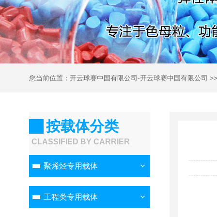
您当前位置：
开云球赛中国有限公司-开云球赛中国有限公司
>
按载体分类
CLASSIFIED BY CARRIER
聚烯烃专用载体
工程类专用载体