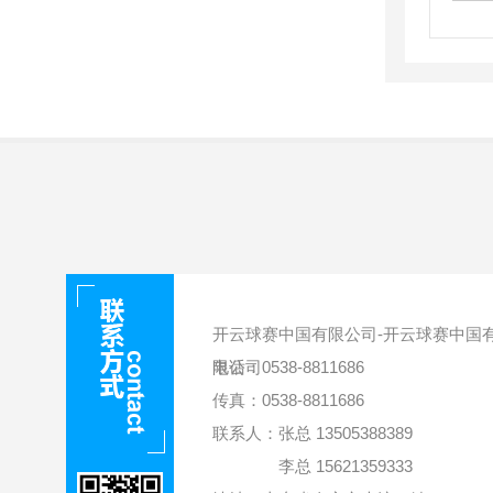
开云球赛中国有限公司-开云球赛中国
限公司
电话：0538-8811686
传真：0538-8811686
联系人：张总 13505388389
李总 15621359333