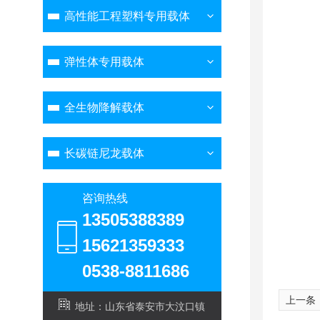
高性能工程塑料专用载体
弹性体专用载体
全生物降解载体
长碳链尼龙载体
咨询热线
13505388389
15621359333
0538-8811686
上一条
地址：山东省泰安市大汶口镇