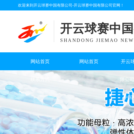
欢迎来到开云球赛中国有限公司-开云球赛中国有限公司官网！
开云球赛中国
SHANDONG JIEMAO NEW 
网站首页
网站首页
开云
联系方式
限公司
中国