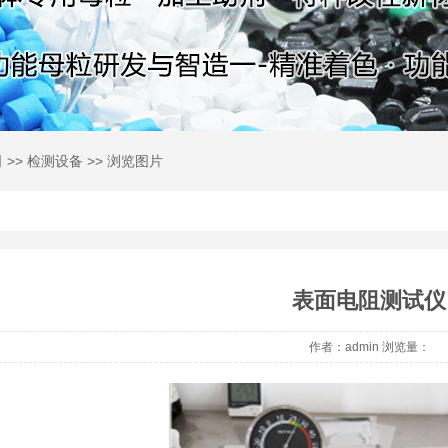
司
>>
检测设备
>> 浏览图片
表面电阻测试仪
作者：admin 浏览量：