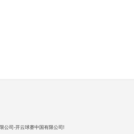
限公司-开云球赛中国有限公司!