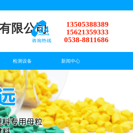
13505388389
国有限公司
15621359333
0538-8811686
检测设备
新闻中心