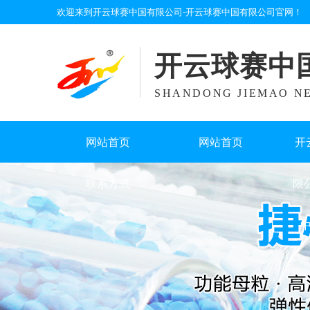
欢迎来到开云球赛中国有限公司-开云球赛中国有限公司官网！
开云球赛中
SHANDONG JIEMAO NE
网站首页
网站首页
开
联系方式
限