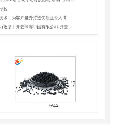
母粒
先进的配色技术，为客户量身打造优质且令人满意的色母粒
民营经济助力攻坚丨开云球赛中国有限公司-开云球赛中国有限公司：破题生物降
PA12