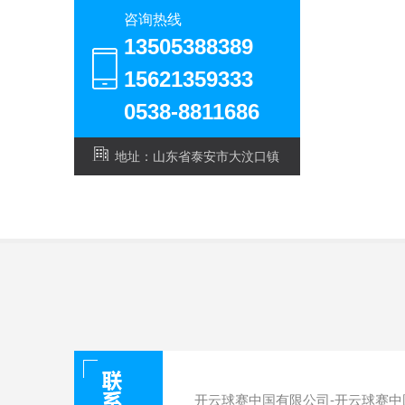
咨询热线
13505388389
15621359333
0538-8811686
地址：山东省泰安市大汶口镇
开云球赛中国有限公司-开云球赛中