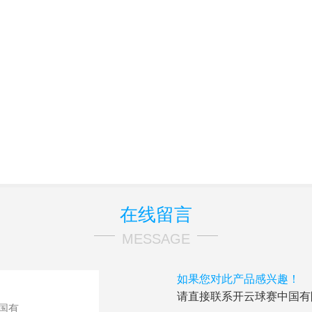
在线留言
MESSAGE
如果您对此产品感兴趣！
请直接联系开云球赛中国有
国有