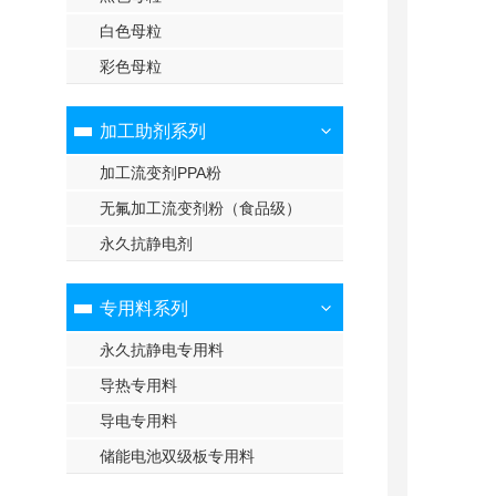
白色母粒
彩色母粒
加工助剂系列
加工流变剂PPA粉
无氟加工流变剂粉（食品级）
永久抗静电剂
专用料系列
永久抗静电专用料
导热专用料
导电专用料
储能电池双级板专用料