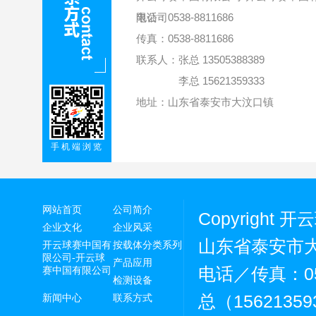
限公司
电话：0538-8811686
传真：0538-8811686
联系人：张总 13505388389
李总 15621359333
地址：山东省泰安市大汶口镇
手机端浏览
网站首页
公司简介
Copyrigh
企业文化
企业风采
山东省泰安市
开云球赛中国有
按载体分类系列
限公司-开云球
产品应用
电话／传真：053
赛中国有限公司
检测设备
总（15621359
新闻中心
联系方式