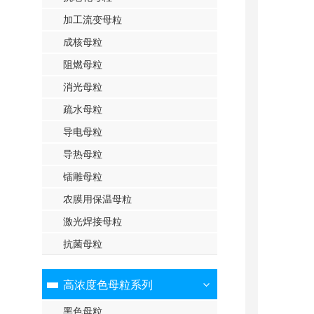
加工流变母粒
成核母粒
阻燃母粒
消光母粒
疏水母粒
导电母粒
导热母粒
镭雕母粒
农膜用保温母粒
激光焊接母粒
抗菌母粒
高浓度色母粒系列
黑色母粒