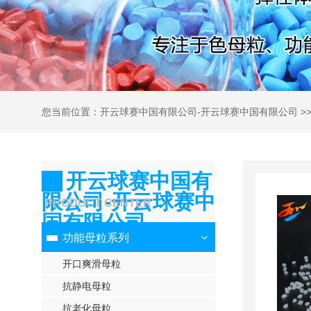
您当前位置：
开云球赛中国有限公司-开云球赛中国有限公司
>
专用料系列
>>
永久抗静电专用料
开云球赛中国有
限公司-开云球赛中
PRODUCT CENTER
国有限公司
功能母粒系列
开口爽滑母粒
抗静电母粒
抗老化母粒