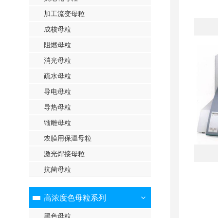
加工流变母粒
成核母粒
阻燃母粒
消光母粒
疏水母粒
导电母粒
导热母粒
镭雕母粒
农膜用保温母粒
激光焊接母粒
抗菌母粒
高浓度色母粒系列
黑色母粒