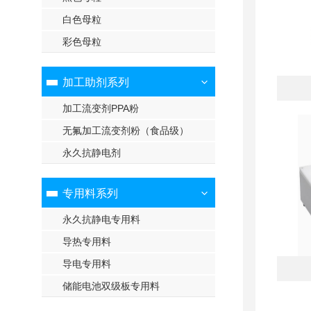
白色母粒
彩色母粒
加工助剂系列
加工流变剂PPA粉
无氟加工流变剂粉（食品级）
永久抗静电剂
专用料系列
永久抗静电专用料
导热专用料
导电专用料
储能电池双级板专用料