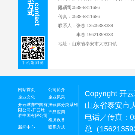
限公司
电话：0538-8811686
传真：0538-8811686
联系人：张总 13505388389
李总 15621359333
地址：山东省泰安市大汶口镇
手机端浏览
网站首页
公司简介
Copyrigh
企业文化
企业风采
山东省泰安市
开云球赛中国有
按载体分类系列
限公司-开云球
产品应用
电话／传真：053
赛中国有限公司
检测设备
总（15621359
新闻中心
联系方式