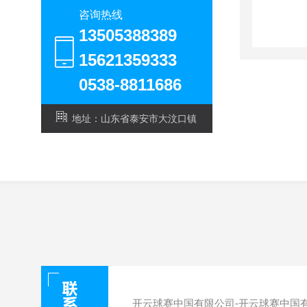
咨询热线
13505388389
15621359333
0538-8811686
地址：山东省泰安市大汶口镇
开云球赛中国有限公司-开云球赛中国